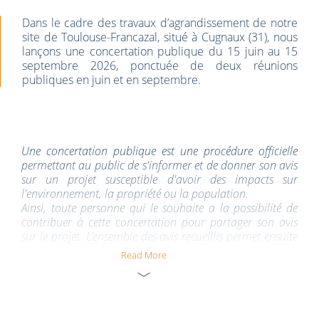
Dans le cadre des travaux d’agrandissement de notre
site de Toulouse-Francazal, situé à Cugnaux (31), nous
lançons une concertation publique du 15 juin au 15
septembre 2026, ponctuée de deux réunions
publiques en juin et en septembre.
Une concertation publique est une procédure officielle
permettant au public de s'informer et de donner son avis
sur un projet susceptible d'avoir des impacts sur
l'environnement, la propriété ou la population.
Ainsi, toute personne qui le souhaite a la possibilité de
contribuer à cette concertation pour partager son avis
sur le projet. L’ensemble des avis recueillis permet ensuite
aux autorités chargées de l’instruction du dossier de
Read More
disposer de tous les éléments nécessaires pour prendre
une décision.
Répondre à l’accroissement de l’activité